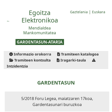
Egoitza
|
Gaztelania
Euskara
Elektronikoa
Mendialdea
Mankomunitatea
GARDENTASUN-ATARIA
Informazio orokorra
Tramiteen katalogoa
Tramiteen kontsulta
Iragarki-taula
Intzidentzia
GARDENTASUN
5/2018 Foru Legea, maiatzaren 17koa,
Gardentasunari buruzkoa