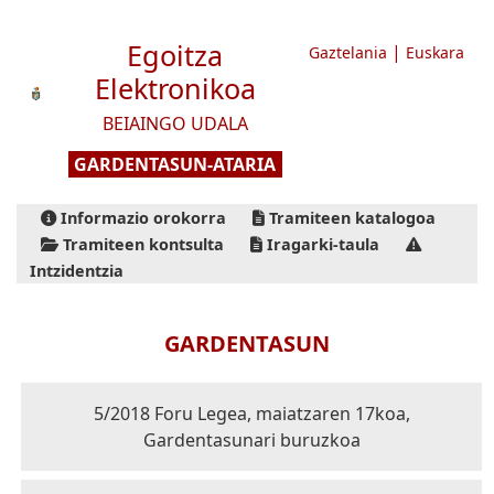
Egoitza
|
Gaztelania
Euskara
Elektronikoa
BEIAINGO UDALA
GARDENTASUN-ATARIA
Informazio orokorra
Tramiteen katalogoa
Tramiteen kontsulta
Iragarki-taula
Intzidentzia
GARDENTASUN
5/2018 Foru Legea, maiatzaren 17koa,
Gardentasunari buruzkoa